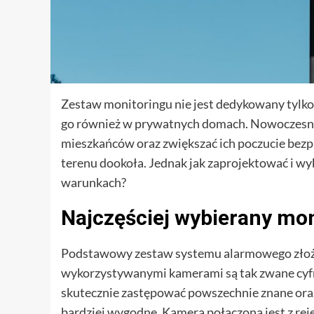
Zestaw monitoringu nie jest dedykowany tylko d
go również w prywatnych domach. Nowoczesny
mieszkańców oraz zwiększać ich poczucie bezpi
terenu dookoła. Jednak jak zaprojektować i wyb
warunkach?
Najczęściej wybierany mo
Podstawowy zestaw systemu alarmowego złożony
wykorzystywanymi kamerami są tak zwane cyfro
skutecznie zastępować powszechnie znane ora
bardziej wygodne. Kamera połączona jest z rej