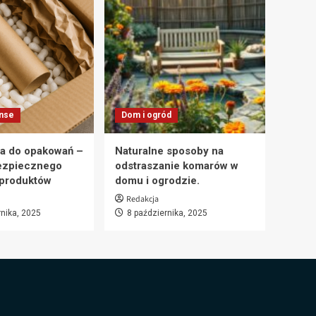
anse
Dom i ogród
a do opakowań –
Naturalne sposoby na
ezpiecznego
odstraszanie komarów w
 produktów
domu i ogrodzie.
Redakcja
rnika, 2025
8 października, 2025