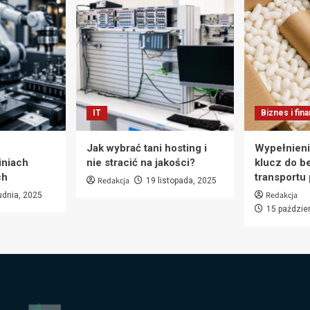
IT
Biznes i fin
Jak wybrać tani hosting i
Wypełnieni
iniach
nie stracić na jakości?
klucz do b
ch
transportu
Redakcja
19 listopada, 2025
Redakcja
udnia, 2025
15 paździe