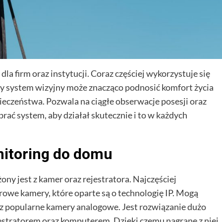
la firm oraz instytucji. Coraz częściej wykorzystuje się
 system wizyjny może znacząco podnosić komfort życia
eczeństwa. Pozwala na ciągłe obserwacje posesji oraz
rać system, aby działał skutecznie i to w każdych
nitoring do domu
 jest z kamer oraz rejestratora. Najczęściej
we kamery, które oparte są o technologię IP. Mogą
z popularne kamery analogowe. Jest rozwiązanie dużo
estratorem oraz komputerem. Dzięki czemu nagrane z niej