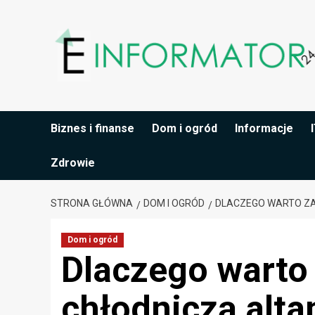
Przejdź
do
treści
Biznes i finanse
Dom i ogród
Informacje
Zdrowie
STRONA GŁÓWNA
DOM I OGRÓD
DLACZEGO WARTO ZA
Dom i ogród
Dlaczego warto
chłodniczą alt