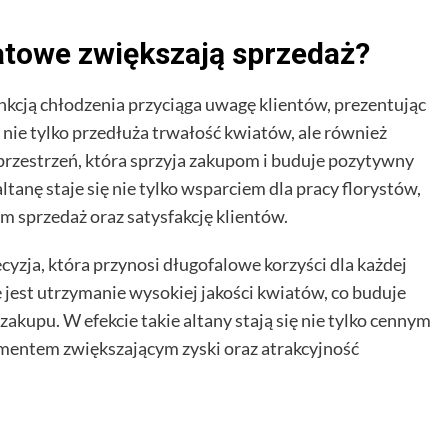
atowe zwiększają sprzedaż?
unkcją chłodzenia przyciąga uwagę klientów, prezentując
 nie tylko przedłuża trwałość kwiatów, ale również
przestrzeń, która sprzyja zakupom i buduje pozytywny
tanę staje się nie tylko wsparciem dla pracy florystów,
 sprzedaż oraz satysfakcję klientów.
yzja, która przynosi długofalowe korzyści dla każdej
 jest utrzymanie wysokiej jakości kwiatów, co buduje
zakupu. W efekcie takie altany stają się nie tylko cennym
ementem zwiększającym zyski oraz atrakcyjność