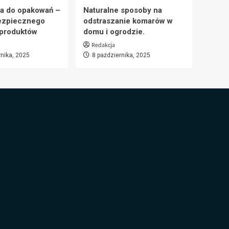
a do opakowań –
Naturalne sposoby na
ezpiecznego
odstraszanie komarów w
 produktów
domu i ogrodzie.
Redakcja
rnika, 2025
8 października, 2025