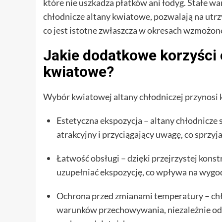
które nie uszkadza płatków ani łodyg. Stałe 
chłodnicze altany kwiatowe, pozwalają na utrz
co jest istotne zwłaszcza w okresach wzmożoneg
Jakie dodatkowe korzyści 
kwiatowe?
Wybór kwiatowej altany chłodniczej przynosi ki
Estetyczna ekspozycja – altany chłodnicze
atrakcyjny i przyciągający uwagę, co sprzyj
Łatwość obsługi – dzięki przejrzystej kons
uzupełniać ekspozycję, co wpływa na wygod
Ochrona przed zmianami temperatury –
ch
warunków przechowywania, niezależnie od 