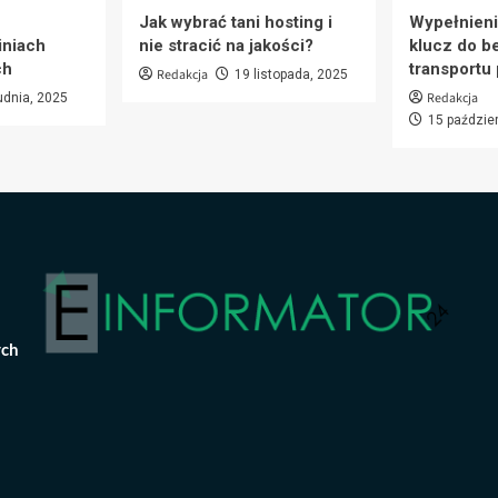
Jak wybrać tani hosting i
Wypełnieni
iniach
nie stracić na jakości?
klucz do b
ch
transportu
Redakcja
19 listopada, 2025
Redakcja
udnia, 2025
15 paździe
ych