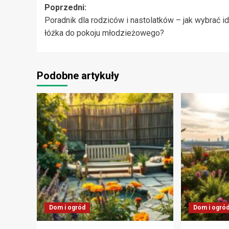
Zobacz
Poprzedni:
Poradnik dla rodziców i nastolatków – jak wybrać i
wpisy
łóżka do pokoju młodzieżowego?
Podobne artykuły
Dom i ogród
Dom i ogró