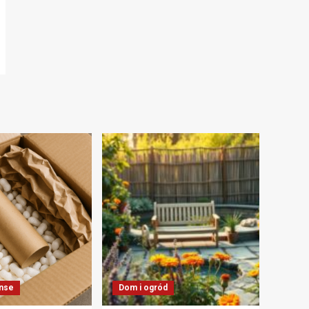
anse
Dom i ogród