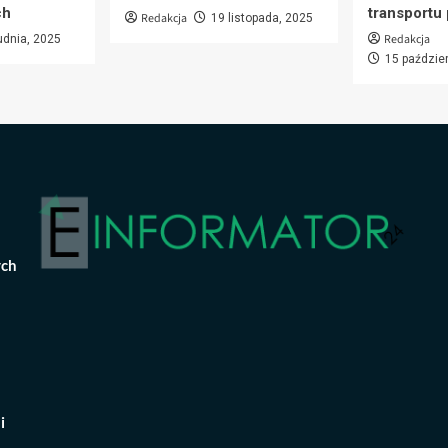
ch
transportu
Redakcja
19 listopada, 2025
Redakcja
udnia, 2025
15 paździe
ych
i