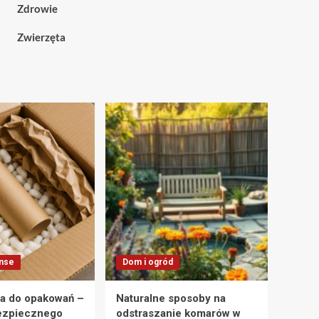
Zdrowie
Zwierzęta
anse
Dom i ogród
a do opakowań –
Naturalne sposoby na
ezpiecznego
odstraszanie komarów w