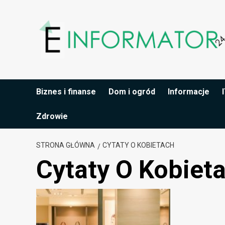
Przejdź
do
treści
Biznes i finanse
Dom i ogród
Informacje
Zdrowie
STRONA GŁÓWNA
CYTATY O KOBIETACH
Cytaty O Kobiet