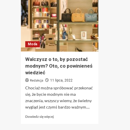
Moda
Walczysz o to, by pozostać
modnym? Oto, co powinieneś
wiedzieć
Redakcja
11 lipca, 2022
Chociaż można spróbować przekonać
się, że bycie modnym nie ma
znaczenia, wszyscy wiemy, że świetny
wygląd jest czymś bardzo ważnym....
Dowiedz
Dowiedz się więcej
się
więcej