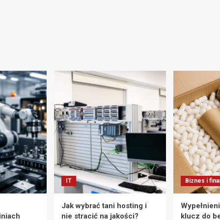
IT
Biznes i fin
Jak wybrać tani hosting i
Wypełnieni
iniach
nie stracić na jakości?
klucz do b