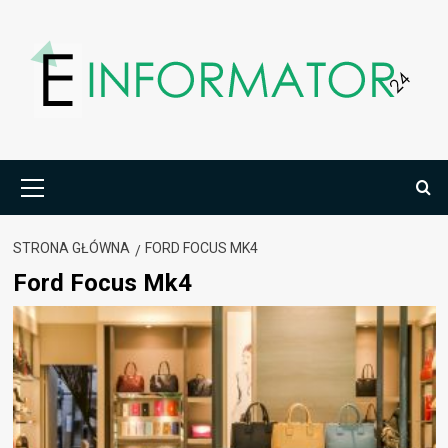
Przejdź
do
treści
Menu
główne
STRONA GŁÓWNA
FORD FOCUS MK4
Ford Focus Mk4