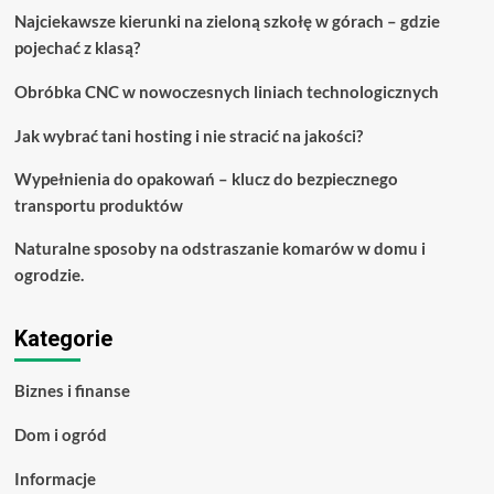
modnym?
Najciekawsze kierunki na zieloną szkołę w górach – gdzie
Oto,
pojechać z klasą?
co
powinieneś
wiedzieć
Obróbka CNC w nowoczesnych liniach technologicznych
Jak wybrać tani hosting i nie stracić na jakości?
Wypełnienia do opakowań – klucz do bezpiecznego
transportu produktów
Naturalne sposoby na odstraszanie komarów w domu i
ogrodzie.
Kategorie
Biznes i finanse
Dom i ogród
Informacje