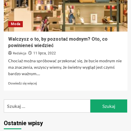
Moda
Walczysz o to, by pozostać modnym? Oto, co
powinieneś wiedzieć
Redakcja
11 lipca, 2022
Chociaż można spróbować przekonać się, że bycie modnym nie
ma znaczenia, wszyscy wiemy, że świetny wygląd jest czymś
bardzo ważnym....
Dowiedz
Dowiedz się więcej
się
więcej
o
Szukaj:
Walczysz
o
to,
by
Ostatnie wpisy
pozostać