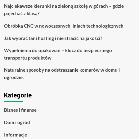
modnym?
Najciekawsze kierunki na zieloną szkołę w górach – gdzie
Oto,
pojechać z klasą?
co
powinieneś
wiedzieć
Obróbka CNC w nowoczesnych liniach technologicznych
Jak wybrać tani hosting i nie stracić na jakości?
Wypełnienia do opakowań – klucz do bezpiecznego
transportu produktów
Naturalne sposoby na odstraszanie komarów w domu i
ogrodzie.
Kategorie
Biznes i finanse
Dom i ogród
Informacje