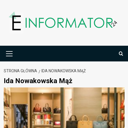
Przejdź
do
treści
Menu
główne
STRONA GŁÓWNA
IDA NOWAKOWSKA MĄŻ
Ida Nowakowska Mąż