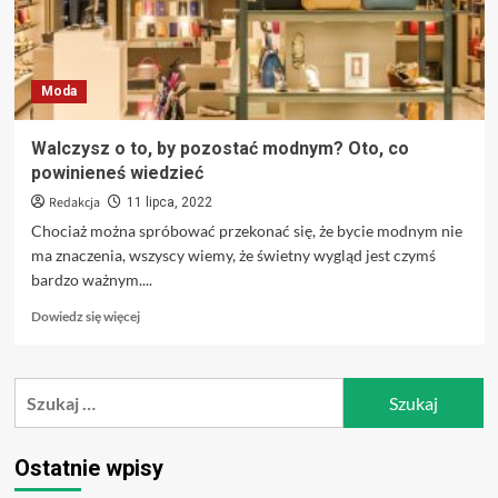
Moda
Walczysz o to, by pozostać modnym? Oto, co
powinieneś wiedzieć
Redakcja
11 lipca, 2022
Chociaż można spróbować przekonać się, że bycie modnym nie
ma znaczenia, wszyscy wiemy, że świetny wygląd jest czymś
bardzo ważnym....
Dowiedz
Dowiedz się więcej
się
więcej
o
Szukaj:
Walczysz
o
to,
by
Ostatnie wpisy
pozostać