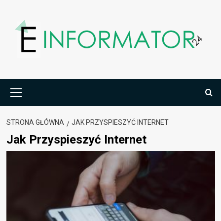
Przejdź
do
treści
Menu
główne
STRONA GŁÓWNA
JAK PRZYSPIESZYĆ INTERNET
Jak Przyspieszyć Internet