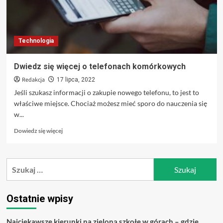
Technologia
Dwiedz się więcej o telefonach komórkowych
Redakcja
17 lipca, 2022
Jeśli szukasz informacji o zakupie nowego telefonu, to jest to
właściwe miejsce. Chociaż możesz mieć sporo do nauczenia się
w...
Dowiedz
Dowiedz się więcej
się
więcej
o
Szukaj:
Dwiedz
się
więcej
o
Ostatnie wpisy
telefonach
komórkowych
Najciekawsze kierunki na zieloną szkołę w górach – gdzie