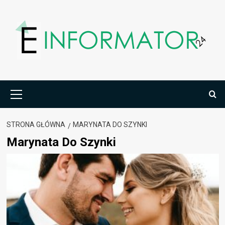
Przejdź
do
treści
Menu
główne
STRONA GŁÓWNA
MARYNATA DO SZYNKI
Marynata Do Szynki