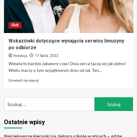
Ślub
Wskazówki dotyczące wynajęcia serwisu limuzyny
po odbiorze
Redakcja
17 lipca, 2022
Wesela to bardzo zabawny czas! Dwa serca łączą się jak jedno!
Wielu marzy o tym wyjątkowym dniu od lat. Ten...
Dowiedz
Dowiedz się więcej
się
więcej
o
Szukaj:
Wskazówki
dotyczące
wynajęcia
serwisu
Ostatnie wpisy
limuzyny
po
Najciekawsze kierunki na zieloną szkołę w górach – gdzie