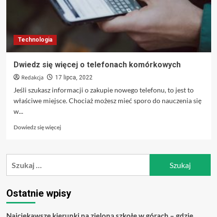
Technologia
Dwiedz się więcej o telefonach komórkowych
Redakcja
17 lipca, 2022
Jeśli szukasz informacji o zakupie nowego telefonu, to jest to
właściwe miejsce. Chociaż możesz mieć sporo do nauczenia się
w...
Dowiedz
Dowiedz się więcej
się
więcej
o
Szukaj:
Dwiedz
się
więcej
o
Ostatnie wpisy
telefonach
komórkowych
Najciekawsze kierunki na zieloną szkołę w górach – gdzie