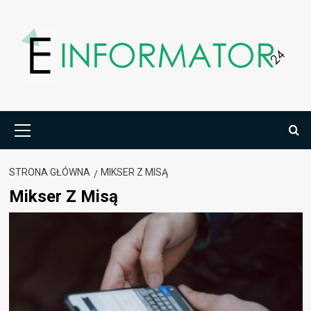
Przejdź
do
treści
Menu
główne
STRONA GŁÓWNA
MIKSER Z MISĄ
Mikser Z Misą