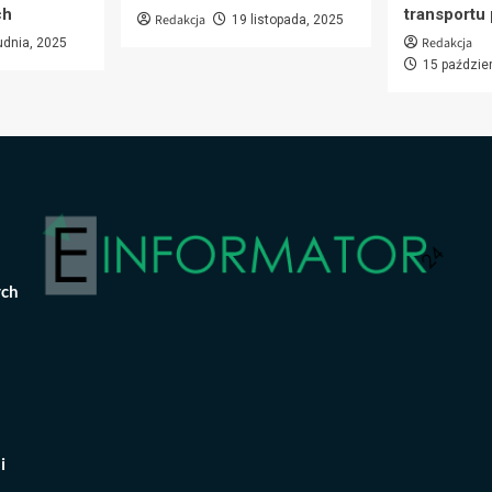
ch
transportu
Redakcja
19 listopada, 2025
Redakcja
udnia, 2025
15 paździe
ych
i