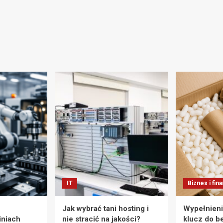
IT
Biznes i fin
Jak wybrać tani hosting i
Wypełnieni
iniach
nie stracić na jakości?
klucz do b