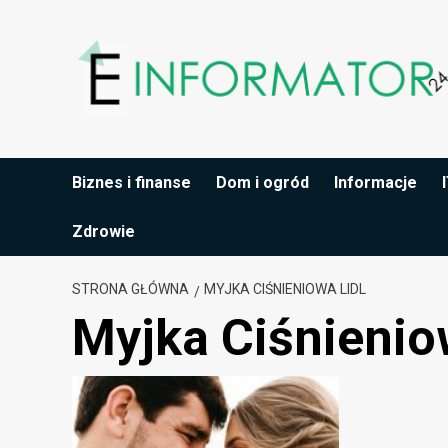
Przejdź
do
treści
Biznes i finanse
Dom i ogród
Informacje
Zdrowie
STRONA GŁÓWNA
MYJKA CIŚNIENIOWA LIDL
Myjka Ciśnienio