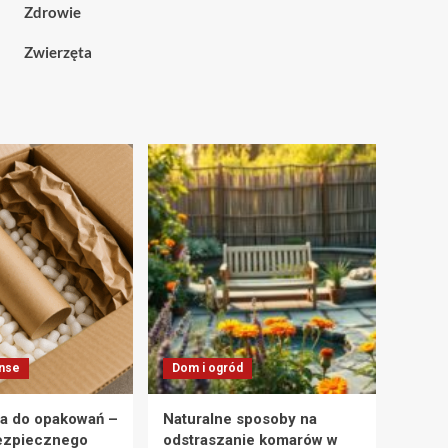
Zdrowie
Zwierzęta
anse
Dom i ogród
a do opakowań –
Naturalne sposoby na
ezpiecznego
odstraszanie komarów w