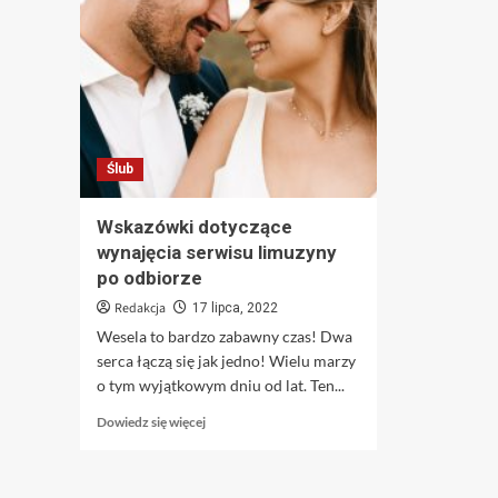
Ślub
Wskazówki dotyczące
wynajęcia serwisu limuzyny
po odbiorze
Redakcja
17 lipca, 2022
Wesela to bardzo zabawny czas! Dwa
serca łączą się jak jedno! Wielu marzy
o tym wyjątkowym dniu od lat. Ten...
Dowiedz
Dowiedz się więcej
się
więcej
o