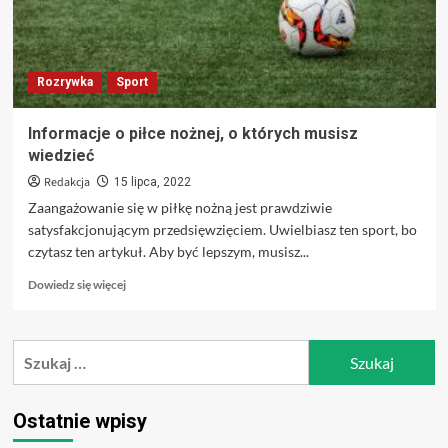
Rozrywka
Sport
Informacje o piłce nożnej, o których musisz
wiedzieć
Redakcja
15 lipca, 2022
Zaangażowanie się w piłkę nożną jest prawdziwie
satysfakcjonującym przedsięwzięciem. Uwielbiasz ten sport, bo
czytasz ten artykuł. Aby być lepszym, musisz...
Dowiedz
Dowiedz się więcej
się
więcej
o
Szukaj:
Informacje
o
piłce
nożnej,
Ostatnie wpisy
o