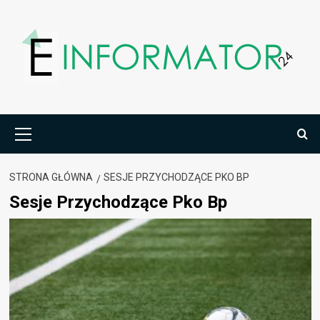
Przejdź
do
treści
Menu
główne
STRONA GŁÓWNA
SESJE PRZYCHODZĄCE PKO BP
Sesje Przychodzące Pko Bp