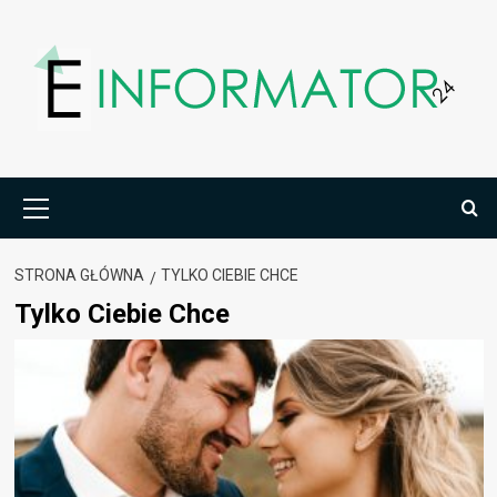
Przejdź
do
treści
Menu
główne
STRONA GŁÓWNA
TYLKO CIEBIE CHCE
Tylko Ciebie Chce