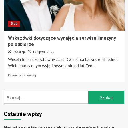
Ślub
Wskazówki dotyczące wynajęcia serwisu limuzyny
po odbiorze
Redakcja
17 lipca, 2022
Wesela to bardzo zabawny czas! Dwa serca łączą się jak jedno!
Wielu marzy o tym wyjątkowym dniu od lat. Ten...
Dowiedz
Dowiedz się więcej
się
więcej
o
Szukaj:
Wskazówki
dotyczące
wynajęcia
serwisu
Ostatnie wpisy
limuzyny
po
Najciekawsze kierunki na zieloną szkołę w górach – gdzie