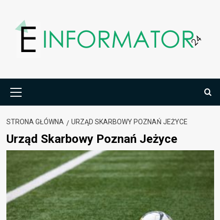
Przejdź
do
treści
Menu
główne
STRONA GŁÓWNA
URZĄD SKARBOWY POZNAŃ JEŻYCE
Urząd Skarbowy Poznań Jeżyce