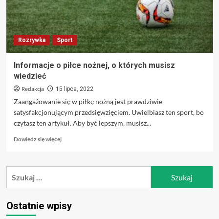
Rozrywka
Sport
Informacje o piłce nożnej, o których musisz
wiedzieć
Redakcja
15 lipca, 2022
Zaangażowanie się w piłkę nożną jest prawdziwie
satysfakcjonującym przedsięwzięciem. Uwielbiasz ten sport, bo
czytasz ten artykuł. Aby być lepszym, musisz...
Dowiedz
Dowiedz się więcej
się
więcej
o
Szukaj:
Informacje
o
piłce
nożnej,
Ostatnie wpisy
o