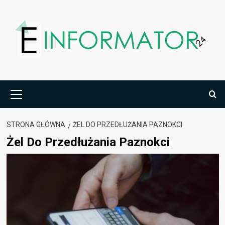
Przejdź
do
treści
Menu
główne
STRONA GŁÓWNA
ŻEL DO PRZEDŁUŻANIA PAZNOKCI
Żel Do Przedłużania Paznokci