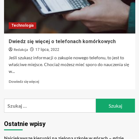
Technologia
Dwiedz się więcej o telefonach komórkowych
Redakcja
17 lipca, 2022
Jeśli szukasz informacji o zakupie nowego telefonu, to jest to
właściwe miejsce. Chociaż możesz mieć sporo do nauczenia się
w...
Dowiedz
Dowiedz się więcej
się
więcej
o
Szukaj:
Dwiedz
się
więcej
o
Ostatnie wpisy
telefonach
komórkowych
Najciekawsze kierunki na zieloną szkołę w górach – gdzie