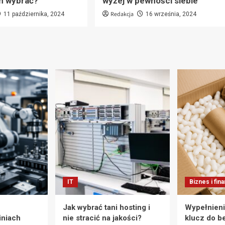
h wybrać?
wyżej w pewności siebie
Redakcja
11 października, 2024
16 września, 2024
IT
Biznes i fin
Jak wybrać tani hosting i
Wypełnieni
iniach
nie stracić na jakości?
klucz do b