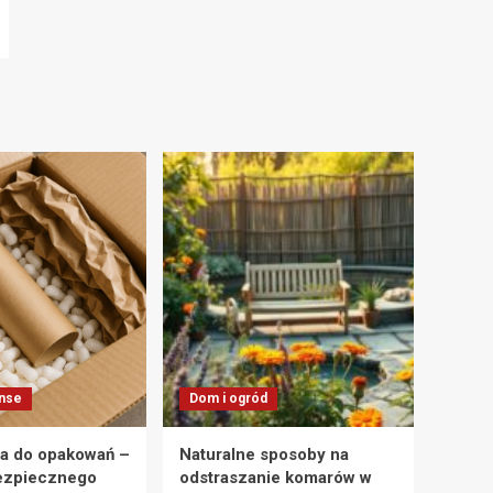
anse
Dom i ogród
a do opakowań –
Naturalne sposoby na
ezpiecznego
odstraszanie komarów w