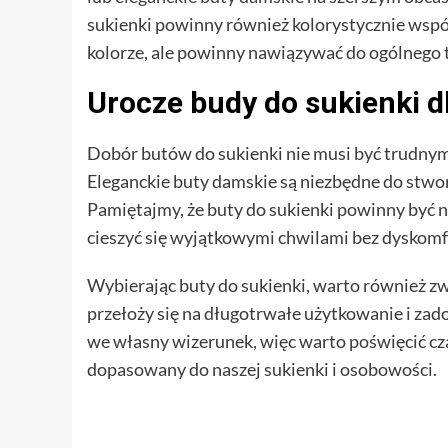
sukienki powinny również kolorystycznie współ
kolorze, ale powinny nawiązywać do ogólnego 
Urocze budy do sukienki d
Dobór butów do sukienki nie musi być trudnym 
Eleganckie buty damskie są niezbędne do stwor
Pamiętajmy, że buty do sukienki powinny być n
cieszyć się wyjątkowymi chwilami bez dyskomf
Wybierając buty do sukienki, warto również zw
przełoży się na długotrwałe użytkowanie i zad
we własny wizerunek, więc warto poświęcić cza
dopasowany do naszej sukienki i osobowości.