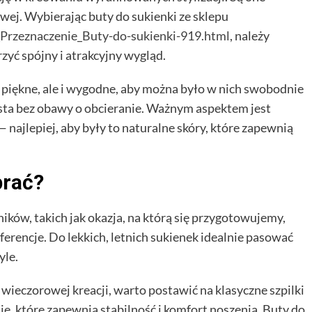
j. Wybierając buty do sukienki ze sklepu
Przeznaczenie_Buty-do-sukienki-919.html
, należy
zyć spójny i atrakcyjny wygląd.
 piękne, ale i wygodne, aby można było w nich swobodnie
asta bez obawy o obcieranie. Ważnym aspektem jest
 najlepiej, aby były to naturalne skóry, które zapewnią
brać?
ików, takich jak okazja, na którą się przygotowujemy,
eferencje. Do lekkich, letnich sukienek idealnie pasować
yle.
wieczorowej kreacji, warto postawić na klasyczne szpilki
e, które zapewnią stabilność i komfort noszenia. Buty do