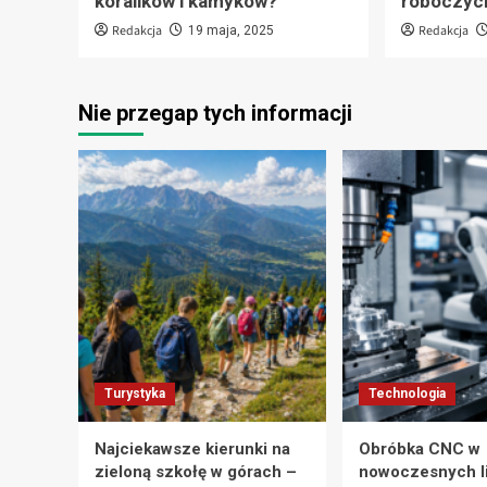
koralików i kamyków?
roboczyc
Redakcja
Redakcja
19 maja, 2025
Nie przegap tych informacji
Turystyka
Technologia
Najciekawsze kierunki na
Obróbka CNC w
zieloną szkołę w górach –
nowoczesnych l