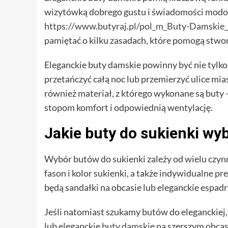
wizytówką dobrego gustu i świadomości modowe
https://www.butyraj.pl/pol_m_Buty-Damskie_
pamiętać o kilku zasadach, które pomogą stwor
Eleganckie buty damskie powinny być nie tylko
przetańczyć całą noc lub przemierzyć ulice mi
również materiał, z którego wykonane są buty —
stopom komfort i odpowiednią wentylację.
Jakie buty do sukienki wy
Wybór butów do sukienki zależy od wielu czynn
fason i kolor sukienki, a także indywidualne pr
będą sandałki na obcasie lub eleganckie espadr
Jeśli natomiast szukamy butów do eleganckiej, 
lub
eleganckie buty damskie
na szerszym obcasi