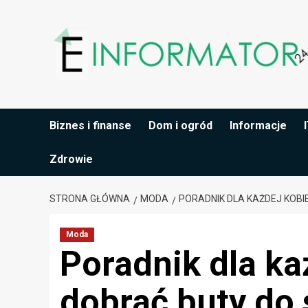
Przejdź
do
treści
Biznes i finanse
Dom i ogród
Informacje
Zdrowie
STRONA GŁÓWNA
MODA
PORADNIK DLA KAŻDEJ KOBI
Moda
Poradnik dla ka
dobrać buty do 