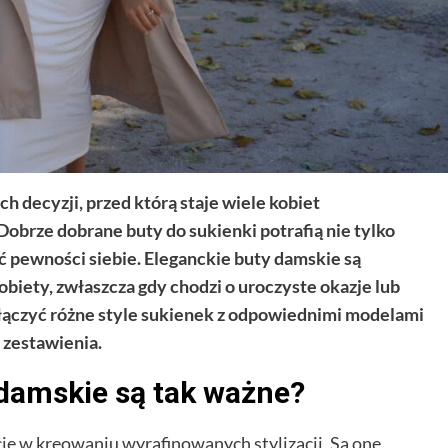
 decyzji, przed którą staje wiele kobiet
obrze dobrane buty do sukienki potrafią nie tylko
ać pewności siebie. Eleganckie buty damskie są
ety, zwłaszcza gdy chodzi o uroczyste okazje lub
k łączyć różne style sukienek z odpowiednimi modelami
 zestawienia.
 damskie są tak ważne?
ję w kreowaniu wyrafinowanych stylizacji. Są one