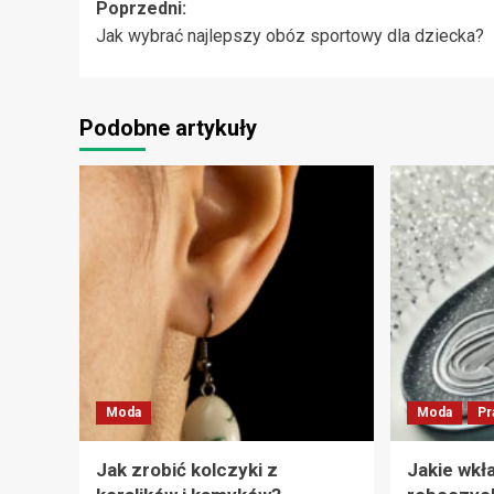
Zobacz
Poprzedni:
Jak wybrać najlepszy obóz sportowy dla dziecka?
wpisy
Podobne artykuły
Moda
Moda
Pr
Jak zrobić kolczyki z
Jakie wkł