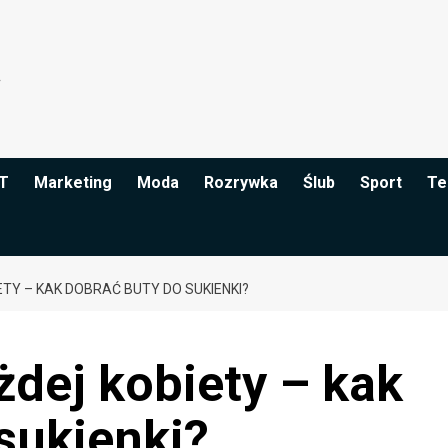
IT
Marketing
Moda
Rozrywka
Ślub
Sport
Te
ETY – KAK DOBRAĆ BUTY DO SUKIENKI?
żdej kobiety – kak
sukienki?