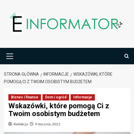
Przejdź
do
treści
Menu
główne
STRONA GŁÓWNA
INFORMACJE
WSKAZÓWKI, KTÓRE
POMOGĄ CI Z TWOIM OSOBISTYM BUDŻETEM
Biznes i finanse
Dom i ogród
Informacje
Wskazówki, które pomogą Ci z
Twoim osobistym budżetem
Redakcja
9 stycznia, 2021