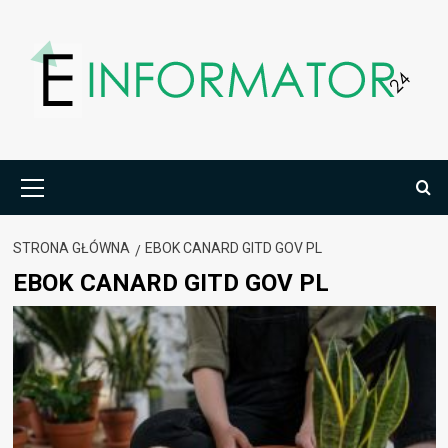
Przejdź
do
treści
Menu
główne
STRONA GŁÓWNA
EBOK CANARD GITD GOV PL
EBOK CANARD GITD GOV PL