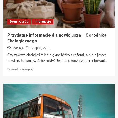
Dom i ogród
Informacje
Przydatne informacje dla nowicjusza – Ogrodnika
Ekologicznego
Redakcja
10 lipca, 2022
Czy zawsze chciałeś mieć piękne łóżko z różami, ale nie jesteś
pewien, jak sprawić, by rosły? Jeśli tak, możesz potrzebować...
Dowiedz
Dowiedz się więcej
się
więcej
o
Przydatne
informacje
dla
nowicjusza
–
Ogrodnika