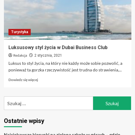
Turystyka
Luksusowy styl życia w Dubai Business Club
Redakcja
2 stycznia, 2021
Luksus to styl życia, na który nie każdy może sobie pozwolić, a
ponieważ ta gorzka rzeczywistość jest trudna do strawienia,...
Dowiedz
Dowiedz się więcej
się
więcej
o
Szukaj:
Luksusowy
styl
życia
w
Ostatnie wpisy
Dubai
Business
Najciekawsze kierunki na zieloną szkołę w górach – gdzie