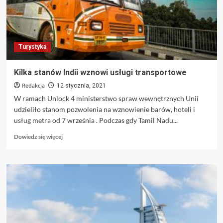
Ekologicznego
Turystyka
Kilka stanów Indii wznowi usługi transportowe
Redakcja
12 stycznia, 2021
W ramach Unlock 4 ministerstwo spraw wewnętrznych Unii
udzieliło stanom pozwolenia na wznowienie barów, hoteli i
usług metra od 7 września . Podczas gdy Tamil Nadu...
Dowiedz
Dowiedz się więcej
się
więcej
o
Kilka
stanów
Indii
wznowi
usługi
transportowe