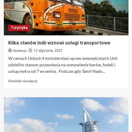
Ekologicznego
Turystyka
Kilka stanów Indii wznowi usługi transportowe
Redakcja
12 stycznia, 2021
W ramach Unlock 4 ministerstwo spraw wewnętrznych Unii
udzieliło stanom pozwolenia na wznowienie barów, hoteli i
usług metra od 7 września . Podczas gdy Tamil Nadu...
Dowiedz
Dowiedz się więcej
się
więcej
o
Kilka
stanów
Indii
wznowi
usługi
transportowe