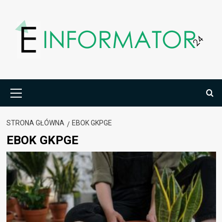
Przejdź
do
treści
Menu
główne
STRONA GŁÓWNA
EBOK GKPGE
EBOK GKPGE