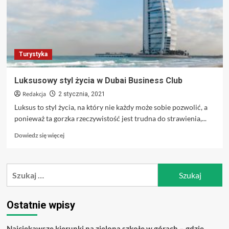
Turystyka
Luksusowy styl życia w Dubai Business Club
Redakcja
2 stycznia, 2021
Luksus to styl życia, na który nie każdy może sobie pozwolić, a
ponieważ ta gorzka rzeczywistość jest trudna do strawienia,...
Dowiedz
Dowiedz się więcej
się
więcej
o
Szukaj:
Luksusowy
styl
życia
w
Ostatnie wpisy
Dubai
Business
Najciekawsze kierunki na zieloną szkołę w górach – gdzie