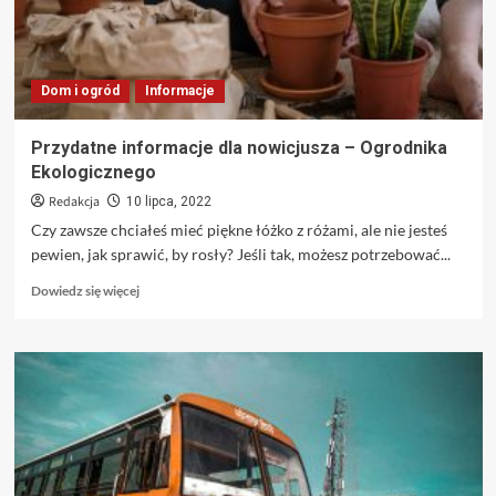
Dom i ogród
Informacje
Przydatne informacje dla nowicjusza – Ogrodnika
Ekologicznego
Redakcja
10 lipca, 2022
Czy zawsze chciałeś mieć piękne łóżko z różami, ale nie jesteś
pewien, jak sprawić, by rosły? Jeśli tak, możesz potrzebować...
Dowiedz
Dowiedz się więcej
się
więcej
o
Przydatne
informacje
dla
nowicjusza
–
Ogrodnika