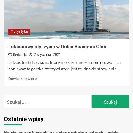
Turystyka
Luksusowy styl życia w Dubai Business Club
Redakcja
2 stycznia, 2021
Luksus to styl życia, na który nie każdy może sobie pozwolić, a
ponieważ ta gorzka rzeczywistość jest trudna do strawienia,...
Dowiedz
Dowiedz się więcej
się
więcej
o
Szukaj:
Luksusowy
styl
życia
w
Ostatnie wpisy
Dubai
Business
Najciekawsze kierunki na zieloną szkołę w górach – gdzie