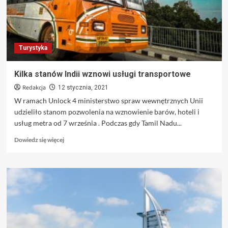
Ekologicznego
Turystyka
Kilka stanów Indii wznowi usługi transportowe
Redakcja
12 stycznia, 2021
W ramach Unlock 4 ministerstwo spraw wewnętrznych Unii
udzieliło stanom pozwolenia na wznowienie barów, hoteli i
usług metra od 7 września . Podczas gdy Tamil Nadu...
Dowiedz
Dowiedz się więcej
się
więcej
o
Kilka
stanów
Indii
wznowi
usługi
transportowe