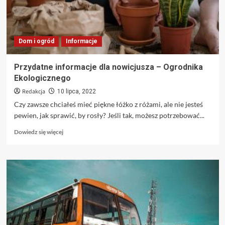
Dom i ogród
Informacje
Przydatne informacje dla nowicjusza – Ogrodnika
Ekologicznego
Redakcja
10 lipca, 2022
Czy zawsze chciałeś mieć piękne łóżko z różami, ale nie jesteś
pewien, jak sprawić, by rosły? Jeśli tak, możesz potrzebować...
Dowiedz
Dowiedz się więcej
się
więcej
o
Przydatne
informacje
dla
nowicjusza
–
Ogrodnika