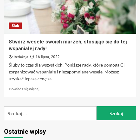
Ślub
Stwórz wesele swoich marzeń, stosując się do tej
wspaniałej rady!
Redakcja
16 lipca, 2022
Śluby to czas dla wszystkich. Poniższe rady, które pomogą Ci
zorganizować wspaniałe i niezapomniane wesele. Możesz
uzyskać lepszą cenę za...
Dowiedz
Dowiedz się więcej
się
więcej
o
Szukaj:
Stwórz
wesele
swoich
marzeń,
Ostatnie wpisy
stosując