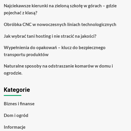
się
Najciekawsze kierunki na zieloną szkołę w górach – gdzie
do
pojechać z klasą?
tej
wspaniałej
rady!
Obróbka CNC w nowoczesnych liniach technologicznych
Jak wybrać tani hosting i nie stracić na jakości?
Wypełnienia do opakowań – klucz do bezpiecznego
transportu produktów
Naturalne sposoby na odstraszanie komarów w domu i
ogrodzie.
Kategorie
Biznes i finanse
Dom i ogród
Informacje