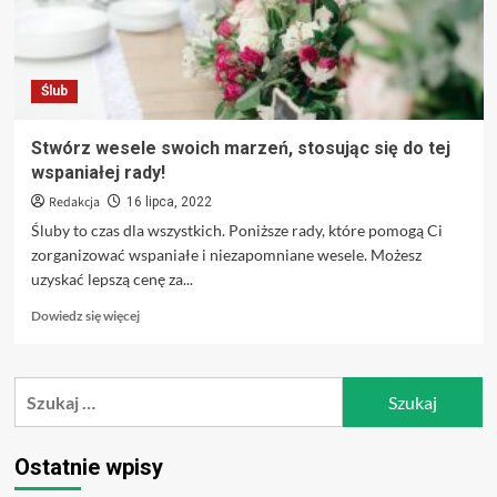
Ślub
Stwórz wesele swoich marzeń, stosując się do tej
wspaniałej rady!
Redakcja
16 lipca, 2022
Śluby to czas dla wszystkich. Poniższe rady, które pomogą Ci
zorganizować wspaniałe i niezapomniane wesele. Możesz
uzyskać lepszą cenę za...
Dowiedz
Dowiedz się więcej
się
więcej
o
Szukaj:
Stwórz
wesele
swoich
marzeń,
Ostatnie wpisy
stosując