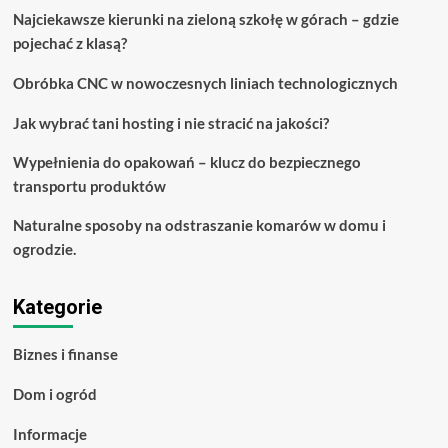
się
Najciekawsze kierunki na zieloną szkołę w górach – gdzie
do
pojechać z klasą?
tej
wspaniałej
rady!
Obróbka CNC w nowoczesnych liniach technologicznych
Jak wybrać tani hosting i nie stracić na jakości?
Wypełnienia do opakowań – klucz do bezpiecznego
transportu produktów
Naturalne sposoby na odstraszanie komarów w domu i
ogrodzie.
Kategorie
Biznes i finanse
Dom i ogród
Informacje