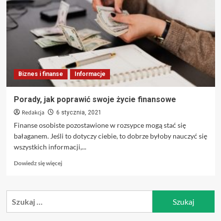
Ci
z
Twoim
osobistym
budżetem
Biznes i finanse
Informacje
Porady, jak poprawić swoje życie finansowe
Redakcja
6 stycznia, 2021
Finanse osobiste pozostawione w rozsypce mogą stać się
bałaganem. Jeśli to dotyczy ciebie, to dobrze byłoby nauczyć się
wszystkich informacji,...
Dowiedz
Dowiedz się więcej
się
więcej
o
Szukaj:
Porady,
jak
poprawić