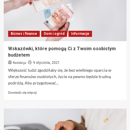
dla
Ciebie
w
najlepszej
cenie
Biznes i finanse
Dom i ogród
Informacje
Wskazówki, które pomogą Ci z Twoim osobistym
budżetem
Redakcja
9 stycznia, 2021
Większość ludzi zgodziłaby się, że bez wielkiego oparcia w
sferze finansów osobistych, życie na pewno będzie trudną
podróżą. Aby przygotować...
Dowiedz
Dowiedz się więcej
się
więcej
o
Wskazówki,
które
pomogą