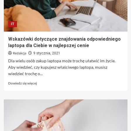
IT
Wskazówki dotyczące znajdowania odpowiedniego
laptopa dla Ciebie w najlepszej cenie
Redakcja
9 stycznia, 2021
Dla wielu osób zakup laptopa może trochę ułatwić im życie.
Aby wiedzieć, czy kupujesz właściwego laptopa, musisz
wiedzieć trochę o...
Dowiedz
Dowiedz się więcej
się
więcej
o
Wskazówki
dotyczące
znajdowania
odpowiedniego
laptopa