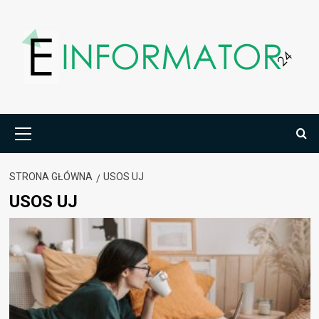
Przejdź
do
treści
Menu
główne
STRONA GŁÓWNA
USOS UJ
USOS UJ