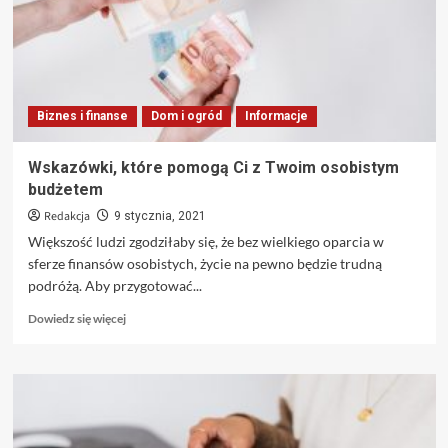
dla
Ciebie
w
najlepszej
cenie
Biznes i finanse
Dom i ogród
Informacje
Wskazówki, które pomogą Ci z Twoim osobistym
budżetem
Redakcja
9 stycznia, 2021
Większość ludzi zgodziłaby się, że bez wielkiego oparcia w
sferze finansów osobistych, życie na pewno będzie trudną
podróżą. Aby przygotować...
Dowiedz
Dowiedz się więcej
się
więcej
o
Wskazówki,
które
pomogą