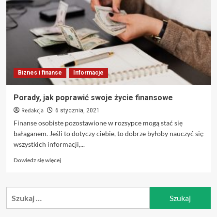
Ci
z
Twoim
osobistym
budżetem
Biznes i finanse
Informacje
Porady, jak poprawić swoje życie finansowe
Redakcja
6 stycznia, 2021
Finanse osobiste pozostawione w rozsypce mogą stać się
bałaganem. Jeśli to dotyczy ciebie, to dobrze byłoby nauczyć się
wszystkich informacji,...
Dowiedz
Dowiedz się więcej
się
więcej
o
Szukaj:
Porady,
jak
poprawić