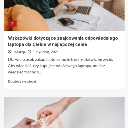
IT
Wskazówki dotyczące znajdowania odpowiedniego
laptopa dla Ciebie w najlepszej cenie
Redakcja
9 stycznia, 2021
Dla wielu osób zakup laptopa może trochę ułatwić im życie.
Aby wiedzieć, czy kupujesz właściwego laptopa, musisz
wiedzieć trochę o...
Dowiedz
Dowiedz się więcej
się
więcej
o
Wskazówki
dotyczące
znajdowania
odpowiedniego
laptopa