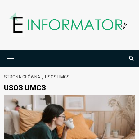
Przejdź
do
treści
Menu
główne
STRONA GŁÓWNA
USOS UMCS
USOS UMCS