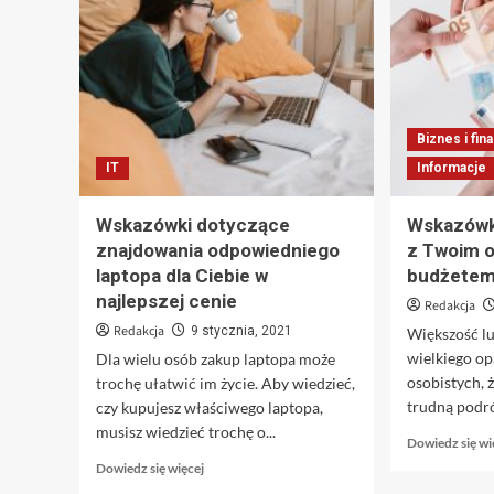
Biznes i fin
IT
Informacje
Wskazówki dotyczące
Wskazówki
znajdowania odpowiedniego
z Twoim 
laptopa dla Ciebie w
budżete
najlepszej cenie
Redakcja
Redakcja
9 stycznia, 2021
Większość lu
wielkiego op
Dla wielu osób zakup laptopa może
osobistych, 
trochę ułatwić im życie. Aby wiedzieć,
trudną podró
czy kupujesz właściwego laptopa,
musisz wiedzieć trochę o...
Dowiedz się wi
Dowiedz
Dowiedz się więcej
się