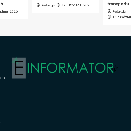
ch
transportu
Redakcja
19 listopada, 2025
Redakcja
udnia, 2025
15 paździe
ych
i