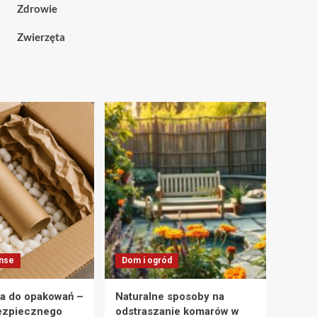
Zdrowie
Zwierzęta
anse
Dom i ogród
a do opakowań –
Naturalne sposoby na
ezpiecznego
odstraszanie komarów w