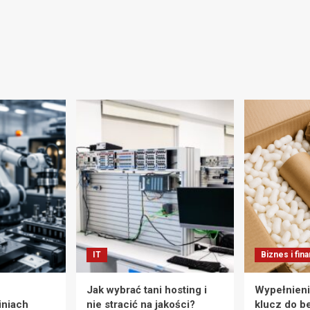
IT
Biznes i fin
Jak wybrać tani hosting i
Wypełnieni
iniach
nie stracić na jakości?
klucz do b