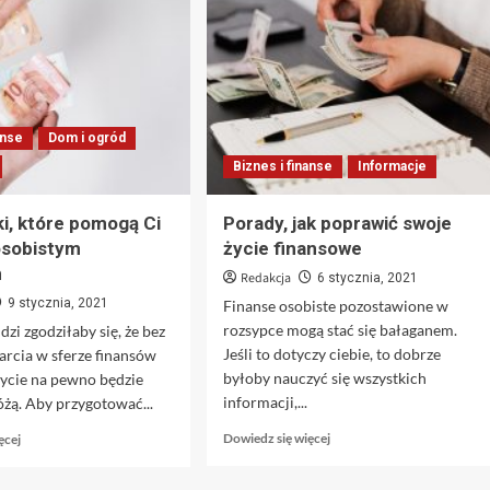
anse
Dom i ogród
Biznes i finanse
Informacje
, które pomogą Ci
Porady, jak poprawić swoje
osobistym
życie finansowe
m
Redakcja
6 stycznia, 2021
9 stycznia, 2021
Finanse osobiste pozostawione w
rozsypce mogą stać się bałaganem.
dzi zgodziłaby się, że bez
Jeśli to dotyczy ciebie, to dobrze
arcia w sferze finansów
byłoby nauczyć się wszystkich
życie na pewno będzie
informacji,...
żą. Aby przygotować...
Dowiedz
Dowiedz
Dowiedz się więcej
ęcej
się
się
więcej
więcej