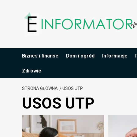
Przejdź
do
treści
Biznes i finanse
Dom i ogród
Informacje
Zdrowie
STRONA GŁÓWNA
USOS UTP
USOS UTP