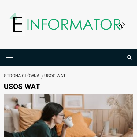
Przejdź
do
treści
Menu
główne
STRONA GŁÓWNA
USOS WAT
USOS WAT