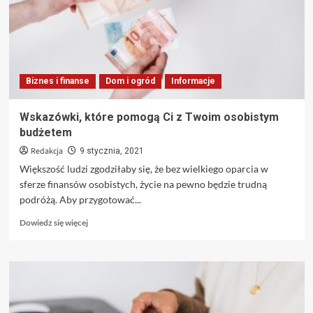
dla
Ciebie
w
najlepszej
cenie
Biznes i finanse
Dom i ogród
Informacje
Wskazówki, które pomogą Ci z Twoim osobistym
budżetem
Redakcja
9 stycznia, 2021
Większość ludzi zgodziłaby się, że bez wielkiego oparcia w
sferze finansów osobistych, życie na pewno będzie trudną
podróżą. Aby przygotować...
Dowiedz
Dowiedz się więcej
się
więcej
o
Wskazówki,
które
pomogą