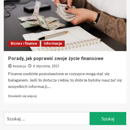
Ci
z
Twoim
osobistym
budżetem
Biznes i finanse
Informacje
Porady, jak poprawić swoje życie finansowe
Redakcja
6 stycznia, 2021
Finanse osobiste pozostawione w rozsypce mogą stać się
bałaganem. Jeśli to dotyczy ciebie, to dobrze byłoby nauczyć się
wszystkich informacji,...
Dowiedz
Dowiedz się więcej
się
więcej
o
Szukaj:
Porady,
jak
poprawić