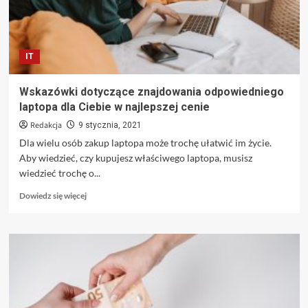
IT
Wskazówki dotyczące znajdowania odpowiedniego
laptopa dla Ciebie w najlepszej cenie
Redakcja
9 stycznia, 2021
Dla wielu osób zakup laptopa może trochę ułatwić im życie.
Aby wiedzieć, czy kupujesz właściwego laptopa, musisz
wiedzieć trochę o...
Dowiedz
Dowiedz się więcej
się
więcej
o
Wskazówki
dotyczące
znajdowania
odpowiedniego
laptopa