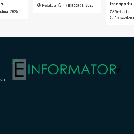
ch
transportu
Redakcja
19 listopada, 2025
Redakcja
udnia, 2025
15 paździe
ych
i