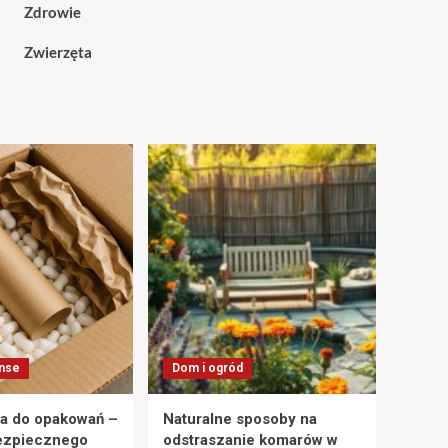
Zdrowie
Zwierzęta
anse
Dom i ogród
a do opakowań –
Naturalne sposoby na
ezpiecznego
odstraszanie komarów w