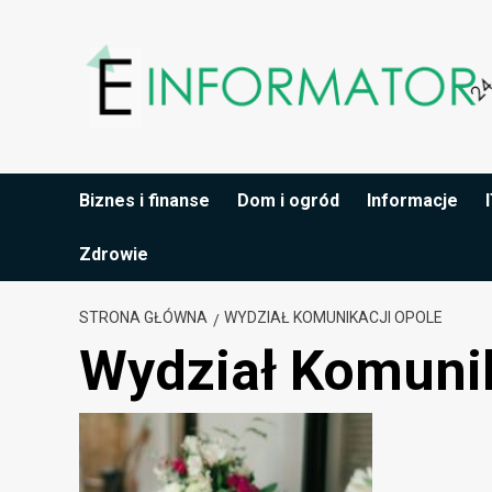
Przejdź
do
treści
Biznes i finanse
Dom i ogród
Informacje
Zdrowie
STRONA GŁÓWNA
WYDZIAŁ KOMUNIKACJI OPOLE
Wydział Komunik