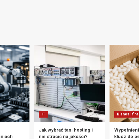
IT
Biznes i fin
Jak wybrać tani hosting i
Wypełnieni
iniach
nie stracić na jakości?
klucz do b