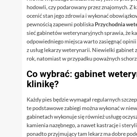
hodowli, czy podarowany przez znajomych. Z k
ocenić stan jego zdrowia i wykonać obowiązko
pewnością zapewni pobliska
Przychodnia wete
sieć gabinetów weterynaryjnych sprawia, że k
odpowiedniego miejsca warto zasięgnąć opinii 
z usług lekarzy weterynarii. Niewielki gabin
rok, natomiast w przypadku poważnych schorz
Co wybrać: gabinet wetery
klinikę?
Każdy pies będzie wymagał regularnych szczepi
te podstawowe zabiegi można wykonać w niewie
gabinetach wykonuje się również usługę oczy
kamienia nazębnego, a nawet kastracje i steryliz
ponadto przyjmujący tam lekarz ma dobre podej