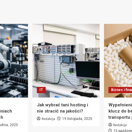
IT
Biznes i fin
Jak wybrać tani hosting i
Wypełnieni
iniach
nie stracić na jakości?
klucz do b
ch
transportu
Redakcja
19 listopada, 2025
Redakcja
udnia, 2025
15 paździe