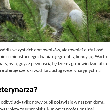
ść dla wszystkich domowników, ale również duża ilość
ieki i nieustannego dbania o jego dobrą kondycję. Warto
ynaryjnym, gdyż z pewnością będziemy go odwiedzać kilka
re oferuje szeroki wachlarz usług weterynaryjnych na
eterynarza?
j odbyć, gdy tylko nowy pupil pojawi się w naszym domu.
zygarnięty ze schroniska, kupiony z profesjonalnej