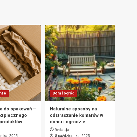
anse
Dom i ogród
a do opakowań –
Naturalne sposoby na
ezpiecznego
odstraszanie komarów w
 produktów
domu i ogrodzie.
Redakcja
rnika, 2025
8 października, 2025