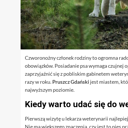
Czworonożny członek rodziny to ogromna rado
obowiązków. Posiadanie psa wymaga czujnej op
zaprzyjaźnić się z pobliskim gabinetem weter
razy w roku.
Pruszcz Gdański
jest miastem, któ
najwyższym poziomie.
Kiedy warto udać się do w
Pierwszą wizytę u lekarza weterynarii najlepie
Nie ma większego znaczenia, czy jest to pies pr