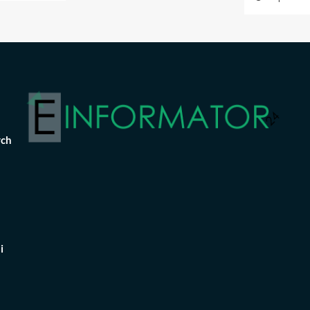
ych
i