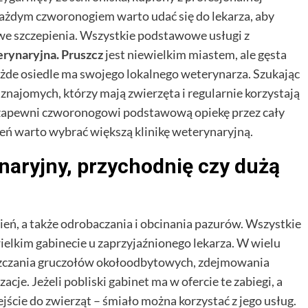
ażdym czworonogiem warto udać się do lekarza, aby
we szczepienia. Wszystkie podstawowe usługi z
rynaryjna. Pruszcz
jest niewielkim miastem, ale gęsta
ażde osiedle ma swojego lokalnego weterynarza. Szukając
znajomych, którzy mają zwierzęta i regularnie korzystają
et zapewni czworonogowi podstawową opiekę przez cały
eń warto wybrać większą klinikę weterynaryjną.
naryjny, przychodnię czy dużą
eń, a także odrobaczania i obcinania pazurów. Wszystkie
lkim gabinecie u zaprzyjaźnionego lekarza. W wielu
szczania gruczołów okołoodbytowych, zdejmowania
acje. Jeżeli pobliski gabinet ma w ofercie te zabiegi, a
ście do zwierząt – śmiało można korzystać z jego usług.