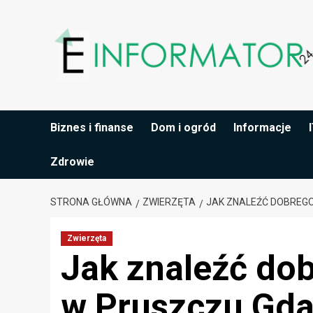
Przejdź
do
treści
Biznes i finanse
Dom i ogród
Informacje
Zdrowie
STRONA GŁÓWNA
ZWIERZĘTA
JAK ZNALEŹĆ DOBREG
Zwierzęta
Jak znaleźć do
w Pruszczu Gd