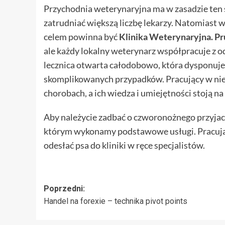
Przychodnia weterynaryjna ma w zasadzie ten s
zatrudniać większą liczbę lekarzy. Natomia
celem powinna być
Klinika Weterynaryjna. Pr
ale każdy lokalny weterynarz współpracuje z odl
lecznica otwarta całodobowo, która dysponuje 
skomplikowanych przypadków. Pracujący w niej 
chorobach, a ich wiedza i umiejętności stoją 
Aby należycie zadbać o czworonożnego przyjac
którym wykonamy podstawowe usługi. Pracujący
odesłać psa do kliniki w ręce specjalistów.
Zobacz
Poprzedni:
Handel na forexie – technika pivot points
wpisy