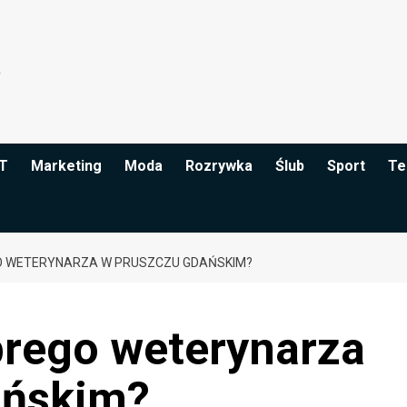
IT
Marketing
Moda
Rozrywka
Ślub
Sport
Te
O WETERYNARZA W PRUSZCZU GDAŃSKIM?
brego weterynarza
ańskim?