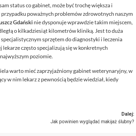
am status co gabinet, może być trochę większa i
st w przypadku poważnych problemów zdrowotnych naszym
uszcz Gdański
nie dysponuje wprawdzie takim miejscem,
egłą o kilkadziesiąt kilometrów kliniką. Jest to duża
specjalistycznym sprzętem do diagnostyki i leczenia
lekarze często specjalizują się w konkretnych
na najwyższym poziomie.
iela warto mieć zaprzyjaźniony gabinet weterynaryjny, w
 w nim lekarz z pewnością będzie wiedział, kiedy
Dalej:
Jak powinien wyglądać makijaż ślubny?