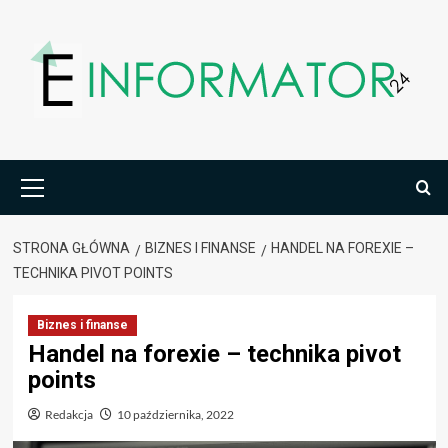
Przejdź
do
treści
Menu
główne
STRONA GŁÓWNA
BIZNES I FINANSE
HANDEL NA FOREXIE –
TECHNIKA PIVOT POINTS
Biznes i finanse
Handel na forexie – technika pivot
points
Redakcja
10 października, 2022