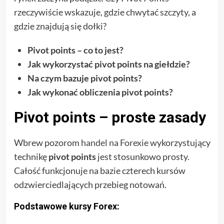
rzeczywiście wskazuje, gdzie chwytać szczyty, a
gdzie znajdują się dołki?
Pivot points – co to jest?
Jak wykorzystać pivot points na giełdzie?
Na czym bazuje pivot points?
Jak wykonać obliczenia pivot points?
Pivot points – proste zasady
Wbrew pozorom
handel na Forexie
wykorzystujący
technikę
pivot points
jest stosunkowo prosty.
Całość funkcjonuje na bazie czterech kursów
odzwierciedlających przebieg notowań.
Podstawowe kursy Forex: