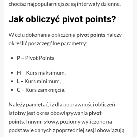
chociaż najpopularniejsze są interwały dzienne.
Jak obliczyć pivot points?
W celu dokonania obliczenia
pivot points
należy
określić poszczególne parametry:
P
– Pivot Points
H
– Kurs maksimum,
L
– Kurs minimum,
C
– Kurs zamknięcia.
Należy pamiętać, iż dla poprawności obliczeń
istotny jest okres obowiązywania
pivot
points.
Innymi słowy, poziomy wyliczone na
podstawie danych z poprzedniej sesji obowiązują