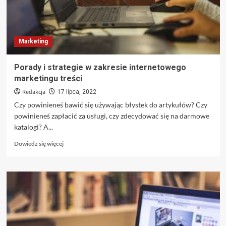
Marketing
Porady i strategie w zakresie internetowego
marketingu treści
Redakcja
17 lipca, 2022
Czy powinieneś bawić się używając błystek do artykułów? Czy
powinieneś zapłacić za usługi, czy zdecydować się na darmowe
katalogi? A...
Dowiedz
Dowiedz się więcej
się
więcej
o
Porady
i
strategie
w
zakresie