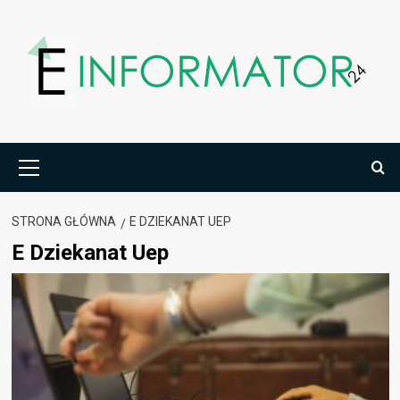
Przejdź
do
treści
Menu
główne
STRONA GŁÓWNA
E DZIEKANAT UEP
E Dziekanat Uep