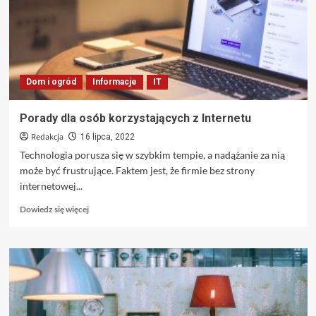
internetowego
marketingu
treści
Dom i ogród
Informacje
IT
Porady dla osób korzystających z Internetu
Redakcja
16 lipca, 2022
Technologia porusza się w szybkim tempie, a nadążanie za nią
może być frustrujące. Faktem jest, że firmie bez strony
internetowej...
Dowiedz
Dowiedz się więcej
się
więcej
o
Porady
dla
osób
korzystających
z