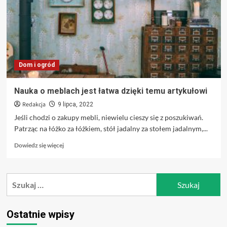
Internetu
Dom i ogród
Nauka o meblach jest łatwa dzięki temu artykułowi
Redakcja
9 lipca, 2022
Jeśli chodzi o zakupy mebli, niewielu cieszy się z poszukiwań.
Patrząc na łóżko za łóżkiem, stół jadalny za stołem jadalnym,...
Dowiedz
Dowiedz się więcej
się
więcej
o
Szukaj:
Nauka
o
meblach
jest
Ostatnie wpisy
łatwa