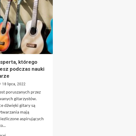
sperta, którego
esz podczas nauki
tarze
18 lipca, 2022
jest poruszanych przez
wanych gitarzystów.
e dźwięki gitary są
ytwarzania mają
iezliczone aspirujących
...
Dowiedz
ęcej