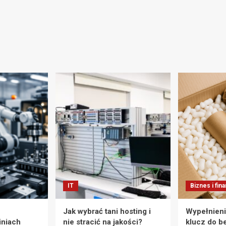
IT
Biznes i fin
Jak wybrać tani hosting i
Wypełnieni
iniach
nie stracić na jakości?
klucz do b