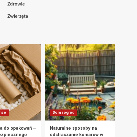
Zdrowie
Zwierzęta
anse
Dom i ogród
a do opakowań –
Naturalne sposoby na
ezpiecznego
odstraszanie komarów w