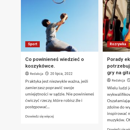
Sport
Rozrywka
Co powinieneś wiedzieć o
Porady ek
koszykówce.
potrzebuj
gry na gi
Redakcja
20 lipca, 2022
Redakcja
Praktyka jest niezwykle ważna, jeśli
zamierzasz poprawić swoje
Wielu ludzi 
umiejętności w sądzie. Nie powinieneś
wykwalifiko
ćwiczyć rzeczy, które robisz źle i
Oszałamiając
postępować...
zdolne do w
inspirować n
Dowiedz
Dowiedz się więcej
muzyków. Oto
się
więcej
Dowiedz się wi