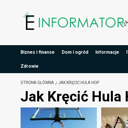
Przejdź
do
treści
Biznes i finanse
Dom i ogród
Informacje
Zdrowie
STRONA GŁÓWNA
JAK KRĘCIĆ HULA HOP
Jak Kręcić Hula