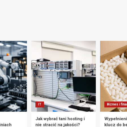
IT
Biznes i fin
Jak wybrać tani hosting i
Wypełnieni
iniach
nie stracić na jakości?
klucz do b