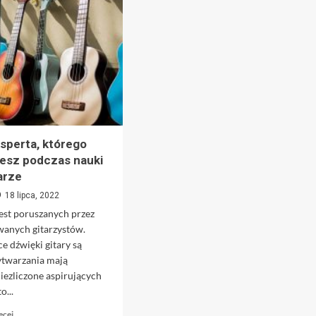
sperta, którego
esz podczas nauki
tarze
18 lipca, 2022
jest poruszanych przez
wanych gitarzystów.
e dźwięki gitary są
ytwarzania mają
iezliczone aspirujących
...
Dowiedz
ęcej