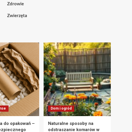
Zdrowie
Zwierzęta
anse
Dom i ogród
a do opakowań –
Naturalne sposoby na
ezpiecznego
odstraszanie komarów w