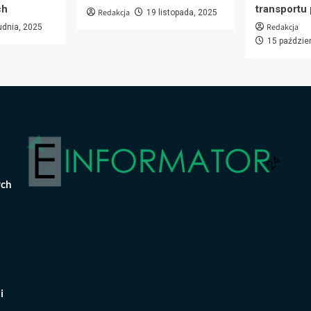
ch
transportu
Redakcja
19 listopada, 2025
Redakcja
udnia, 2025
15 paździe
ych
i