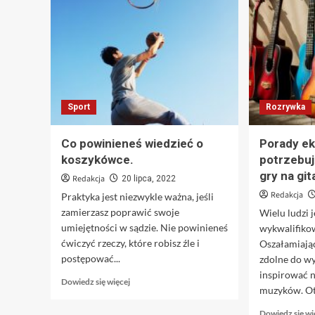
Sport
Rozrywka
Co powinieneś wiedzieć o
Porady ek
koszykówce.
potrzebuj
gry na gi
Redakcja
20 lipca, 2022
Redakcja
Praktyka jest niezwykle ważna, jeśli
zamierzasz poprawić swoje
Wielu ludzi 
umiejętności w sądzie. Nie powinieneś
wykwalifiko
ćwiczyć rzeczy, które robisz źle i
Oszałamiając
postępować...
zdolne do w
inspirować n
Dowiedz
Dowiedz się więcej
muzyków. Oto
się
więcej
Dowiedz się wi