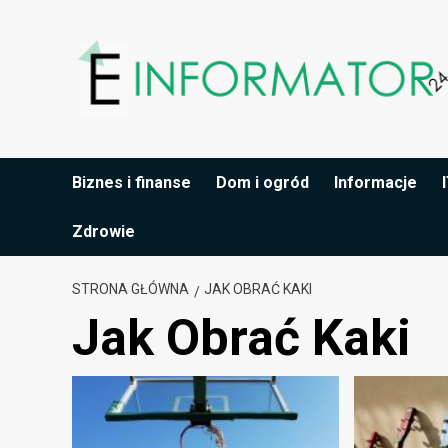
Przejdź
do
treści
Biznes i finanse
Dom i ogród
Informacje
Zdrowie
STRONA GŁÓWNA
JAK OBRAĆ KAKI
Jak Obrać Kaki