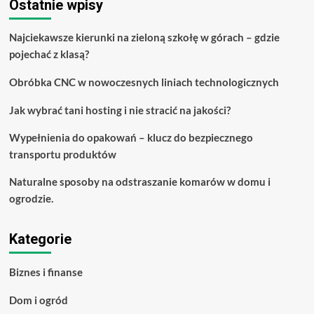
potrzebujesz
Ostatnie wpisy
podczas
nauki
Najciekawsze kierunki na zieloną szkołę w górach – gdzie
gry
pojechać z klasą?
na
gitarze
Obróbka CNC w nowoczesnych liniach technologicznych
Jak wybrać tani hosting i nie stracić na jakości?
Wypełnienia do opakowań – klucz do bezpiecznego
transportu produktów
Naturalne sposoby na odstraszanie komarów w domu i
ogrodzie.
Kategorie
Biznes i finanse
Dom i ogród