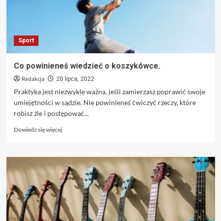
Sport
Co powinieneś wiedzieć o koszykówce.
Redakcja
20 lipca, 2022
Praktyka jest niezwykle ważna, jeśli zamierzasz poprawić swoje
umiejętności w sądzie. Nie powinieneś ćwiczyć rzeczy, które
robisz źle i postępować...
Dowiedz
Dowiedz się więcej
się
więcej
o
Co
powinieneś
wiedzieć
o
koszykówce.