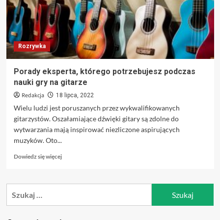
Rozrywka
Porady eksperta, którego potrzebujesz podczas
nauki gry na gitarze
Redakcja
18 lipca, 2022
Wielu ludzi jest poruszanych przez wykwalifikowanych
gitarzystów. Oszałamiające dźwięki gitary są zdolne do
wytwarzania mają inspirować niezliczone aspirujących
muzyków. Oto...
Dowiedz
Dowiedz się więcej
się
więcej
o
Szukaj:
Porady
eksperta,
którego