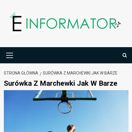
Przejdź
do
treści
Menu
główne
STRONA GŁÓWNA
SURÓWKA Z MARCHEWKI JAK W BARZE
Surówka Z Marchewki Jak W Barze